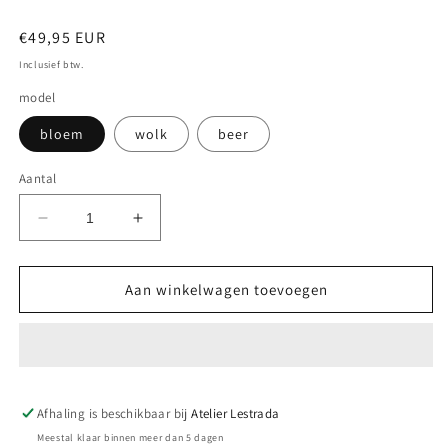
Normale
€49,95 EUR
prijs
Inclusief btw.
model
bloem
wolk
beer
Aantal
Aantal
Aantal
verlagen
verhogen
voor
voor
Tapijt
Tapijt
Aan winkelwagen toevoegen
kinderkamer
kinderkamer
Afhaling is beschikbaar bij
Atelier Lestrada
Meestal klaar binnen meer dan 5 dagen