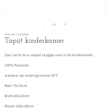
Media
M
1
3
openen
o
van
1
/
3
in
in
modaal
m
ATELIER LESTRADA
Tapijt kinderkamer
Zeer zacht écru soepel tapijtje voor in de kinderkamer.
100% Polyester
wasbaar op wolprogramma 30°C
Beer 75x75cm
Wolk 80x120cm
Bloem 100x100cm