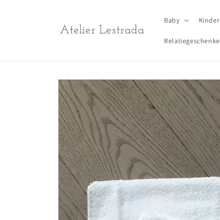
Meteen
naar de
content
Baby
Kinde
Atelier Lestrada
Relatiegeschenk
Ga direct naar
productinformatie