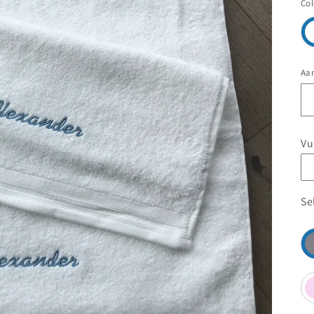
Col
Aan
Vu
Se