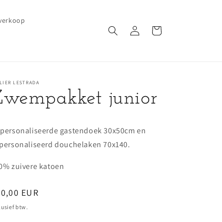
verkoop
Inloggen
Winkelwagen
LIER LESTRADA
Zwempakket junior
personaliseerde gastendoek 30x50cm en
personaliseerd douchelaken 70x140.
0% zuivere katoen
ormale
30,00 EUR
ijs
lusief btw.