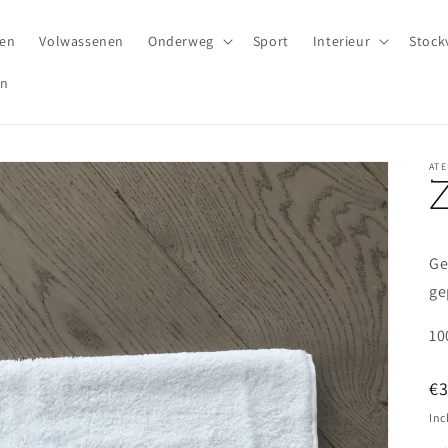
ren
Volwassenen
Onderweg
Sport
Interieur
Stock
en
ATE
Ge
ge
10
N
€
pr
Inc