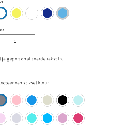
or
Variant
uitverkocht
of
niet
beschikbaar
tal
Aantal
Aantal
verlagen
verhogen
voor
voor
l je gepersonaliseerde tekst in.
Zwempakket
Zwempakket
junior
junior
lecteer een stiksel kleur